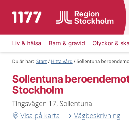
Till startsidan för 1177
Liv & hälsa
Barn & gravid
Olyckor & sk
Du är här:
Start
Hitta vård
Sollentuna beroendemo
Sollentuna beroendemo
Stockholm
Tingsvägen 17, Sollentuna
Visa på karta
Vägbeskrivning