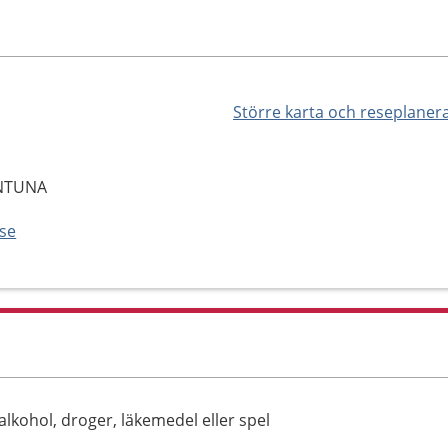
Större karta och reseplaner
ENTUNA
se
lkohol, droger, läkemedel eller spel