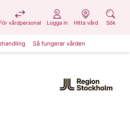
på 1177.se
på 1177.se
på 1177.se
på 1177.se
För vårdpersonal
Logga in
Hitta vård
Sök
ehandling
Så fungerar vården