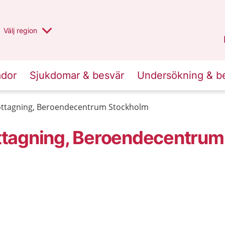
Du har valt region
Välj
en annan
region
Stockholms län
.
ador
Sjukdomar & besvär
Undersökning & b
ttagning, Beroendecentrum Stockholm
ttagning, Beroendecentrum