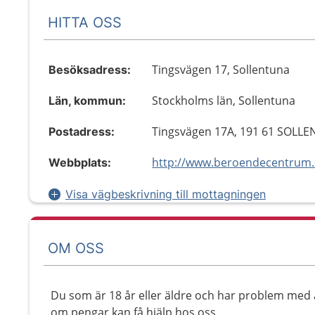
HITTA OSS
Tingsvägen 17, Sollentuna
Besöksadress:
Stockholms län, Sollentuna
Län, kommun:
Tingsvägen 17A, 191 61 SOLL
Postadress:
http://www.beroendecentrum.
Webbplats:
Visa vägbeskrivning till mottagningen
OM OSS
Du som är 18 år eller äldre och har problem med a
om pengar kan få hjälp hos oss.