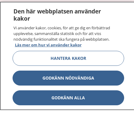
Den här webbplatsen använder
Visa inn
1177 på flera språk
kakor
Vi använder kakor, cookies, för att ge dig en förbättrad
Visa inn
Om 1177
upplevelse, sammanställa statistik och för att viss
nödvändig funktionalitet ska fungera på webbplatsen.
Läs mer om hur vi använder kakor
Visa inn
Kontakt
HANTERA KAKOR
Behandling av personuppgifter
GODKÄNN NÖDVÄNDIGA
Hantering av kakor
GODKÄNN ALLA
Inställningar för kakor
1177 – en tjänst från
Inera.