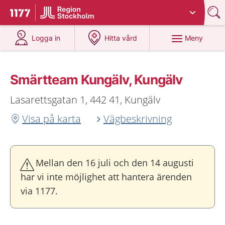
Du har valt region
Stockholms län
.
Till startsidan för 1177
på 1177.se
på 1177.se
Meny
Logga in
Hitta vård
Smärtteam Kungälv, Kungälv
Lasarettsgatan 1, 442 41, Kungälv
Visa på karta
Vägbeskrivning
Mellan den 16 juli och den 14 augusti
har vi inte möjlighet att hantera ärenden
via 1177.