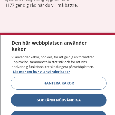
1177 ger dig råd när du vill må bättre.
Visa inn
1177 på flera språk
Den här webbplatsen använder
kakor
Visa inn
Om 1177
Vi använder kakor, cookies, för att ge dig en förbättrad
upplevelse, sammanställa statistik och för att viss
Visa inn
nödvändig funktionalitet ska fungera på webbplatsen.
Kontakt
Läs mer om hur vi använder kakor
HANTERA KAKOR
Behandling av personuppgifter
Hantering av kakor
GODKÄNN NÖDVÄNDIGA
Inställningar för kakor