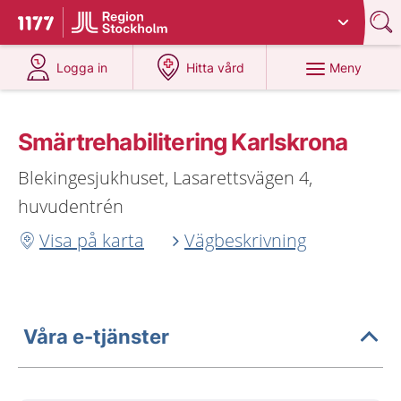
Du har valt region
Stockholms län
.
Till startsidan för 1177
på 1177.se
på 1177.se
Meny
Logga in
Hitta vård
Smärtrehabilitering Karlskrona
Blekingesjukhuset, Lasarettsvägen 4,
huvudentrén
Visa på karta
Vägbeskrivning
Våra e-tjänster