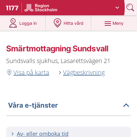
Du har valt region
Stockholms län
.
Till startsidan för 1177
på 1177.se
på 1177.se
Meny
Logga in
Hitta vård
Smärtmottagning Sundsvall
Sundsvalls sjukhus, Lasarettsvägen 21
Visa på karta
Vägbeskrivning
Våra e-tjänster
Av- eller omboka tid