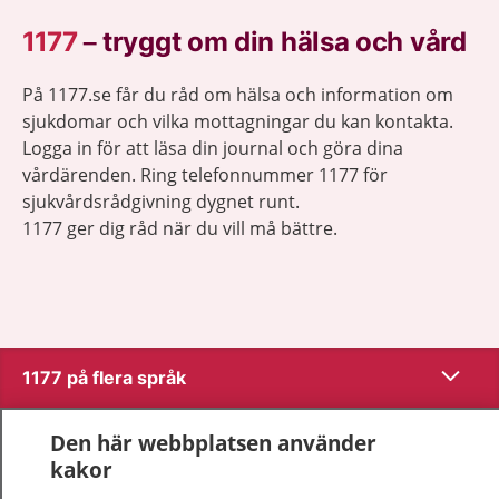
1177
–
tryggt om din hälsa och vård
På 1177.se får du råd om hälsa och information om
sjukdomar och vilka mottagningar du kan kontakta.
Logga in för att läsa din journal och göra dina
vårdärenden. Ring telefonnummer 1177 för
sjukvårdsrådgivning dygnet runt.
1177 ger dig råd när du vill må bättre.
Visa inn
1177 på flera språk
Visa inn
Om 1177
Den här webbplatsen använder
kakor
Visa inn
Kontakt