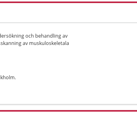
dersökning och behandling av
dsskanning av muskuloskeletala
ckholm.