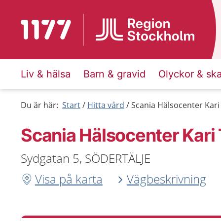
Till startsidan för 1177
Liv & hälsa
Barn & gravid
Olyckor & sk
Du är här:
Start
Hitta vård
Scania Hälsocenter Kari
Scania Hälsocenter Kari
Sydgatan 5, SÖDERTÄLJE
Visa på karta
Vägbeskrivning