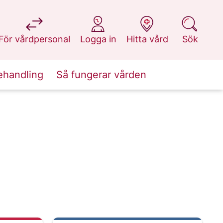
på 1177.se
på 1177.se
på 1177.se
på 1177.se
För vårdpersonal
Logga in
Hitta vård
Sök
ehandling
Så fungerar vården