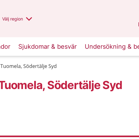
Du har valt region
Välj
en annan
region
Stockholms län
.
ador
Sjukdomar & besvär
Undersökning & b
 Tuomela, Södertälje Syd
 Tuomela, Södertälje Syd