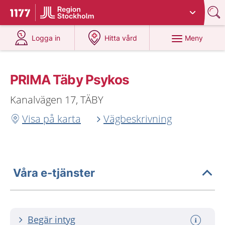
Du har valt region
Stockholms län
.
Till startsidan för 1177
på 1177.se
på 1177.se
Meny
Logga in
Hitta vård
PRIMA Täby Psykos
Kanalvägen 17, TÄBY
Visa på karta
Vägbeskrivning
Våra e-tjänster
Begär intyg