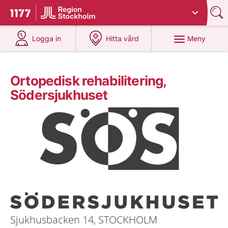
Du har valt region
Stockholms län
.
Till startsidan för 1177
på 1177.se
på 1177.se
Meny
Logga in
Hitta vård
Ortopedisk rehabilitering,
Södersjukhuset
Sjukhusbacken 14, STOCKHOLM