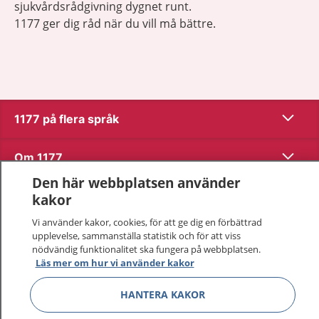
sjukvårdsrådgivning dygnet runt.
1177 ger dig råd när du vill må bättre.
Visa inn
1177 på flera språk
Visa inn
Om 1177
Den här webbplatsen använder
Visa inn
Kontakt
kakor
Vi använder kakor, cookies, för att ge dig en förbättrad
upplevelse, sammanställa statistik och för att viss
Behandling av personuppgifter
nödvändig funktionalitet ska fungera på webbplatsen.
Läs mer om hur vi använder kakor
Hantering av kakor
HANTERA KAKOR