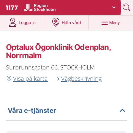
Du har valt region
Stockholms län
.
Till startsidan för 1177
på 1177.se
på 1177.se
Meny
Logga in
Hitta vård
Optalux Ögonklinik Odenplan,
Norrmalm
Surbrunnsgatan 66, STOCKHOLM
Visa på karta
Vägbeskrivning
Våra e-tjänster