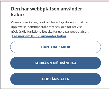
Den här webbplatsen använder
Visa inn
1177 på flera språk
kakor
Vi använder kakor, cookies, för att ge dig en förbättrad
Visa inn
Om 1177
upplevelse, sammanställa statistik och för att viss
nödvändig funktionalitet ska fungera på webbplatsen.
Läs mer om hur vi använder kakor
Visa inn
Kontakt
HANTERA KAKOR
Behandling av personuppgifter
GODKÄNN NÖDVÄNDIGA
Hantering av kakor
GODKÄNN ALLA
Inställningar för kakor
1177 – en tjänst från
Inera.