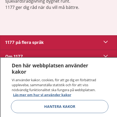
sjukvårdsrådgivning dygnet runt.
1177 ger dig råd när du vill må bättre.
Visa inn
1177 på flera språk
Visa inn
Om 1177
Den här webbplatsen använder
Visa inn
Kontakt
kakor
Vi använder kakor, cookies, för att ge dig en förbättrad
upplevelse, sammanställa statistik och för att viss
Behandling av personuppgifter
nödvändig funktionalitet ska fungera på webbplatsen.
Läs mer om hur vi använder kakor
Hantering av kakor
HANTERA KAKOR