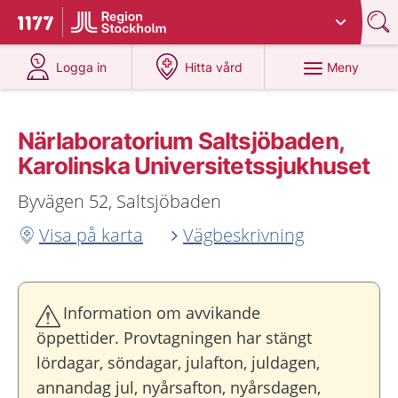
Du har valt region
Stockholms län
.
Till startsidan för 1177
på 1177.se
på 1177.se
Meny
Logga in
Hitta vård
Närlaboratorium Saltsjöbaden,
Karolinska Universitetssjukhuset
Byvägen 52, Saltsjöbaden
Visa på karta
Vägbeskrivning
Information om avvikande
öppettider. Provtagningen har stängt
lördagar, söndagar, julafton, juldagen,
annandag jul, nyårsafton, nyårsdagen,