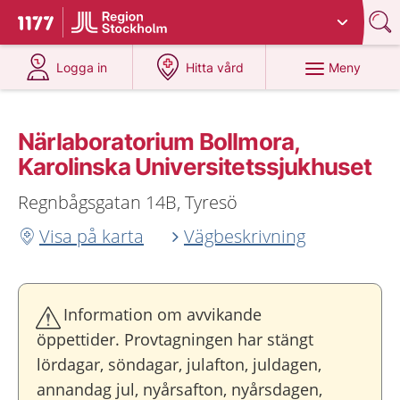
Du har valt region
Stockholms län
.
Till startsidan för 1177
på 1177.se
på 1177.se
Meny
Logga in
Hitta vård
Närlaboratorium Bollmora,
Karolinska Universitetssjukhuset
Regnbågsgatan 14B, Tyresö
Visa på karta
Vägbeskrivning
Information om avvikande
öppettider. Provtagningen har stängt
lördagar, söndagar, julafton, juldagen,
annandag jul, nyårsafton, nyårsdagen,