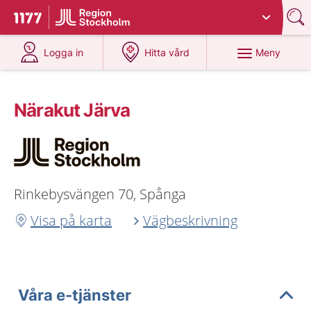
Du har valt region
Stockholms län
.
Till startsidan för 1177
på 1177.se
på 1177.se
Meny
Logga in
Hitta vård
Närakut Järva
Rinkebysvängen 70, Spånga
Visa på karta
Vägbeskrivning
Våra e-tjänster