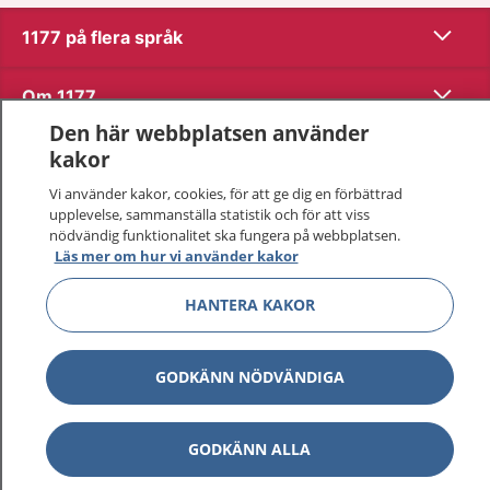
Visa inn
1177 på flera språk
Visa inn
Om 1177
Den här webbplatsen använder
Visa inn
Kontakt
kakor
Vi använder kakor, cookies, för att ge dig en förbättrad
upplevelse, sammanställa statistik och för att viss
Behandling av personuppgifter
nödvändig funktionalitet ska fungera på webbplatsen.
Läs mer om hur vi använder kakor
Hantering av kakor
HANTERA KAKOR
Inställningar för kakor
GODKÄNN NÖDVÄNDIGA
1177 – en tjänst från
Inera.
GODKÄNN ALLA