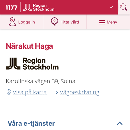
Du har valt region
Stockholms län
.
Till startsidan för 1177
på 1177.se
på 1177.se
Meny
Logga in
Hitta vård
Närakut Haga
Karolinska vägen 39, Solna
Visa på karta
Vägbeskrivning
Våra e-tjänster