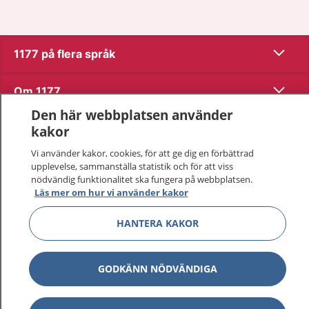
Visa inn
1177 på flera språk
Visa inn
Om 1177
Den här webbplatsen använder
Visa inn
Kontakt
kakor
Vi använder kakor, cookies, för att ge dig en förbättrad
upplevelse, sammanställa statistik och för att viss
Behandling av personuppgifter
nödvändig funktionalitet ska fungera på webbplatsen.
Läs mer om hur vi använder kakor
Hantering av kakor
HANTERA KAKOR
Inställningar för kakor
GODKÄNN NÖDVÄNDIGA
1177 – en tjänst från
Inera.