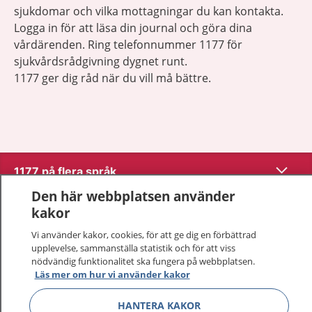
sjukdomar och vilka mottagningar du kan kontakta.
Logga in för att läsa din journal och göra dina
vårdärenden. Ring telefonnummer 1177 för
sjukvårdsrådgivning dygnet runt.
1177 ger dig råd när du vill må bättre.
Visa inn
1177 på flera språk
Den här webbplatsen använder
Visa inn
Om 1177
kakor
Vi använder kakor, cookies, för att ge dig en förbättrad
Visa inn
Kontakt
upplevelse, sammanställa statistik och för att viss
nödvändig funktionalitet ska fungera på webbplatsen.
Läs mer om hur vi använder kakor
Behandling av personuppgifter
HANTERA KAKOR