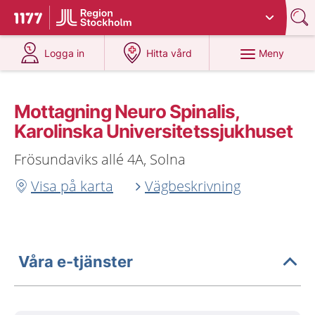
Du har valt region
Stockholms län
.
Till startsidan för 1177
på 1177.se
på 1177.se
Meny
Logga in
Hitta vård
Mottagning Neuro Spinalis,
Karolinska Universitetssjukhuset
Frösundaviks allé 4A, Solna
Visa på karta
Vägbeskrivning
Våra e-tjänster