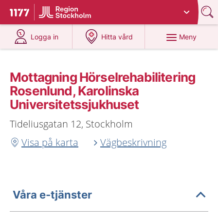
Du har valt region
Stockholms län
.
Till startsidan för 1177
på 1177.se
på 1177.se
Meny
Logga in
Hitta vård
Mottagning Hörselrehabilitering
Rosenlund, Karolinska
Universitetssjukhuset
Tideliusgatan 12, Stockholm
Visa på karta
Vägbeskrivning
Våra e-tjänster