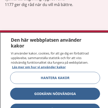
1177 ger dig råd när du vill må bättre.
Visa inn
1177 på flera språk
Den här webbplatsen använder
kakor
Visa inn
Om 1177
Vi använder kakor, cookies, för att ge dig en förbättrad
upplevelse, sammanställa statistik och för att viss
Visa inn
nödvändig funktionalitet ska fungera på webbplatsen.
Kontakt
Läs mer om hur vi använder kakor
HANTERA KAKOR
Behandling av personuppgifter
Hantering av kakor
GODKÄNN NÖDVÄNDIGA
Inställningar för kakor