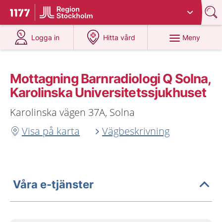
Du har valt region
Stockholms län
.
Till startsidan för 1177
på 1177.se
på 1177.se
Meny
Logga in
Hitta vård
Mottagning Barnradiologi Q Solna,
Karolinska Universitetssjukhuset
Karolinska vägen 37A, Solna
Visa på karta
Vägbeskrivning
Våra e-tjänster