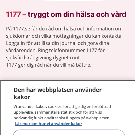
1177
–
tryggt om din hälsa och vård
På 1177.se får du råd om hälsa och information om
sjukdomar och vilka mottagningar du kan kontakta.
Logga in för att läsa din journal och göra dina
vårdärenden. Ring telefonnummer 1177 för
sjukvårdsrådgivning dygnet runt.
1177 ger dig råd när du vill må bättre.
Den här webbplatsen använder
kakor
Visa inn
1177 på flera språk
Vi använder kakor, cookies, för att ge dig en förbättrad
upplevelse, sammanställa statistik och för att viss
nödvändig funktionalitet ska fungera på webbplatsen.
Visa inn
Om 1177
Läs mer om hur vi använder kakor