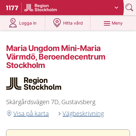
Du har valt region
Stockholms län
.
Till startsidan för 1177
på 1177.se
på 1177.se
Meny
Logga in
Hitta vård
Maria Ungdom Mini-Maria
Värmdö, Beroendecentrum
Stockholm
Skärgårdsvägen 7D, Gustavsberg
Visa på karta
Vägbeskrivning