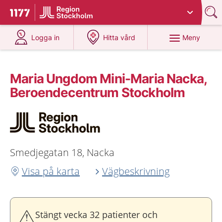
Du har valt region
Stockholms län
.
Till startsidan för 1177
på 1177.se
på 1177.se
Meny
Logga in
Hitta vård
Maria Ungdom Mini-Maria Nacka,
Beroendecentrum Stockholm
Smedjegatan 18, Nacka
Visa på karta
Vägbeskrivning
Stängt vecka 32 patienter och