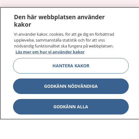
Den här webbplatsen använder
Visa inn
1177 på flera språk
kakor
Vi använder kakor, cookies, för att ge dig en förbättrad
Visa inn
Om 1177
upplevelse, sammanställa statistik och för att viss
nödvändig funktionalitet ska fungera på webbplatsen.
Visa inn
Läs mer om hur vi använder kakor
Kontakt
HANTERA KAKOR
Behandling av personuppgifter
GODKÄNN NÖDVÄNDIGA
Hantering av kakor
GODKÄNN ALLA
Inställningar för kakor
1177 – en tjänst från
Inera.