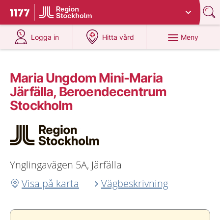
Du har valt region
Stockholms län
.
Till startsidan för 1177
på 1177.se
på 1177.se
Meny
Logga in
Hitta vård
Maria Ungdom Mini-Maria
Järfälla, Beroendecentrum
Stockholm
Ynglingavägen 5A, Järfälla
Visa på karta
Vägbeskrivning