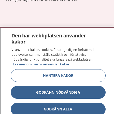
Visa inn
1177 på flera språk
Den här webbplatsen använder
kakor
Visa inn
Om 1177
Vi använder kakor, cookies, för att ge dig en förbättrad
upplevelse, sammanställa statistik och för att viss
Visa inn
nödvändig funktionalitet ska fungera på webbplatsen.
Kontakt
Läs mer om hur vi använder kakor
HANTERA KAKOR
Behandling av personuppgifter
GODKÄNN NÖDVÄNDIGA
Hantering av kakor
Inställningar för kakor
GODKÄNN ALLA