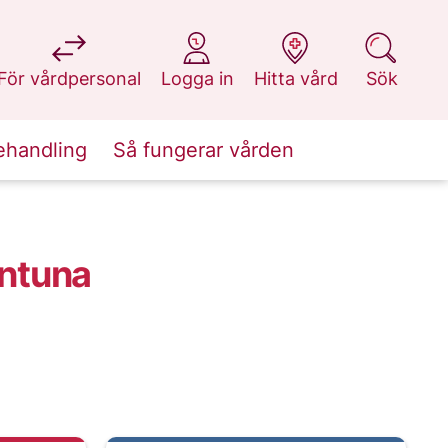
på 1177.se
på 1177.se
på 1177.se
på 1177.se
För vårdpersonal
Logga in
Hitta vård
Sök
ehandling
Så fungerar vården
entuna