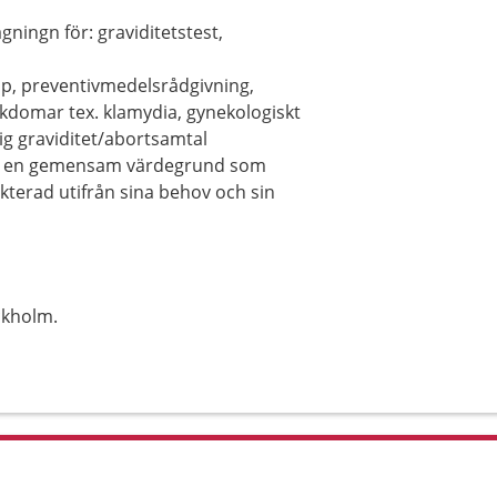
ingn för: graviditetstest,
ap, preventivmedelsrådgivning,
jukdomar tex. klamydia, gynekologiskt
dig graviditet/abortsamtal
r en gemensam värdegrund som
ekterad utifrån sina behov och sin
ckholm.