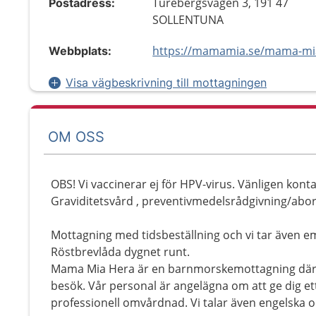
Turebergsvägen 3, 191 47
Postadress:
SOLLENTUNA
https://mamamia.se/mama-mi
Webbplats:
Visa vägbeskrivning till mottagningen
OM OSS
OBS! Vi vaccinerar ej för HPV-virus. Vänligen konta
Graviditetsvård , preventivmedelsrådgivning/abor
Mottagning med tidsbeställning och vi tar även e
Röstbrevlåda dygnet runt.
Mama Mia Hera är en barnmorskemottagning där al
besök. Vår personal är angelägna om att ge dig e
professionell omvårdnad. Vi talar även engelska o