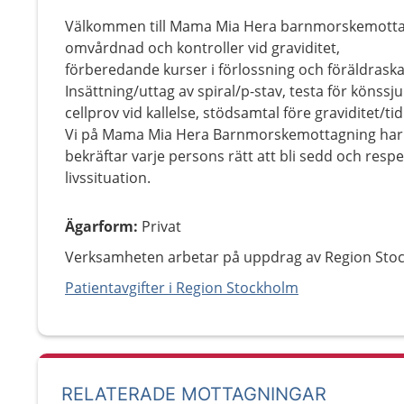
Välkommen till Mama Mia Hera barnmorskemottagn
omvårdnad och kontroller vid graviditet,
förberedande kurser i förlossning och föräldrask
Insättning/uttag av spiral/p-stav, testa för könss
cellprov vid kallelse, stödsamtal före graviditet/ti
Vi på Mama Mia Hera Barnmorskemottagning ha
bekräftar varje persons rätt att bli sedd och resp
livssituation.
Ägarform
:
Privat
Verksamheten arbetar på uppdrag av Region Sto
Patientavgifter i Region Stockholm
RELATERADE MOTTAGNINGAR