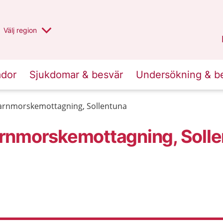
Du har valt region
Välj
en annan
region
Stockholms län
.
ador
Sjukdomar & besvär
Undersökning & b
arnmorskemottagning, Sollentuna
rnmorskemottagning, Soll