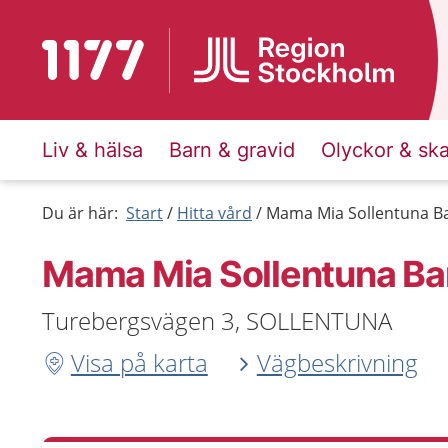
Till startsidan för 1177
Liv & hälsa
Barn & gravid
Olyckor & sk
Du är här:
Start
Hitta vård
Mama Mia Sollentuna B
Mama Mia Sollentuna Ba
Turebergsvägen 3, SOLLENTUNA
Visa på karta
Vägbeskrivning