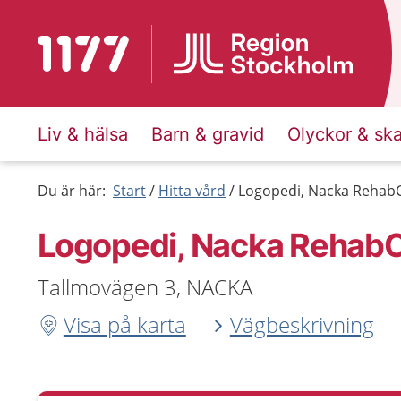
Till startsidan för 1177
Liv & hälsa
Barn & gravid
Olyckor & sk
Du är här:
Start
Hitta vård
Logopedi, Nacka Reha
Logopedi, Nacka Rehab
Tallmovägen 3, NACKA
Visa på karta
Vägbeskrivning