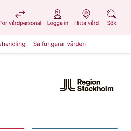
på 1177.se
på 1177.se
på 1177.se
på 1177.se
För vårdpersonal
Logga in
Hitta vård
Sök
ehandling
Så fungerar vården