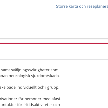
Större karta och reseplaner
r samt sväljningssvårigheter som
nnan neurologisk sjukdom/skada.
ke både individuellt och i grupp.
sationer för personer med afasi.
ntakter för fritidsaktiviteter och