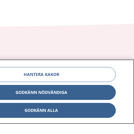
Om 1177
Kontakt
HANTERA KAKOR
E-tjänster
Press
Aktuellt
Digital tillgänglighet
GODKÄNN NÖDVÄNDIGA
GODKÄNN ALLA