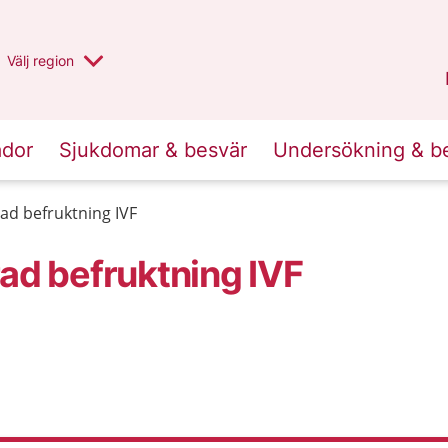
Du har valt region
Välj
en annan
region
Stockholms län
.
ador
Sjukdomar & besvär
Undersökning & b
rad befruktning IVF
ad befruktning IVF