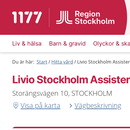
Till startsidan för 1177
Liv & hälsa
Barn & gravid
Olyckor & sk
Du är här:
Start
Hitta vård
Livio Stockholm Assiste
Livio Stockholm Assister
Storängsvägen 10, STOCKHOLM
Visa på karta
Vägbeskrivning