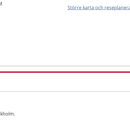
M
Större karta och reseplaner
ckholm.