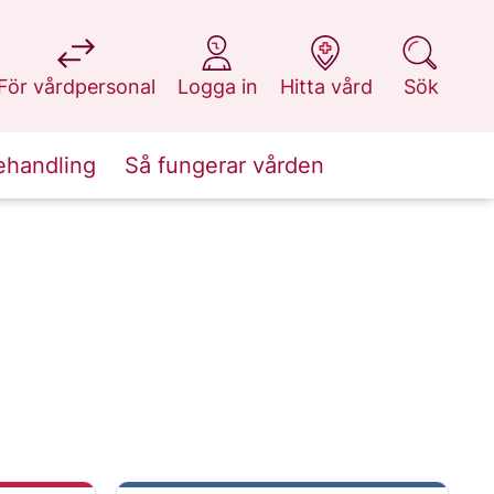
på 1177.se
på 1177.se
på 1177.se
på 1177.se
För vårdpersonal
Logga in
Hitta vård
Sök
ehandling
Så fungerar vården