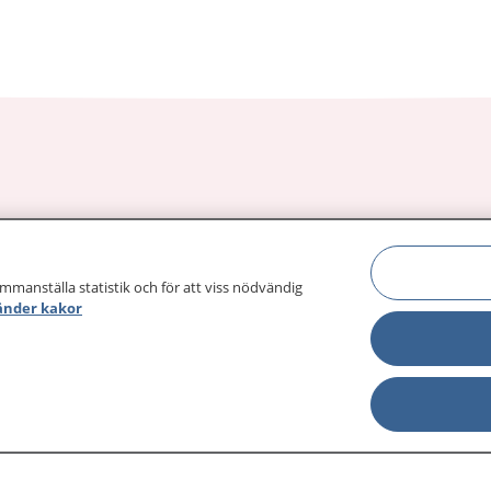
sjukdomar och
Other languages
sa din journal
Lättläst svenska
 för
ammanställa statistik och för att viss nödvändig
änder kakor