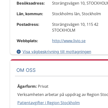
Storängsvägen 10, STOCKHOL
Besöksadress:
Stockholms län, Stockholm
Län, kommun:
Storängsvägen 10, 115 42
Postadress:
STOCKHOLM
http://www.livio.se
Webbplats:
Visa vägbeskrivning till mottagningen
OM OSS
Ägarform
:
Privat
Verksamheten arbetar på uppdrag av Region Sto
Patientavgifter i Region Stockholm