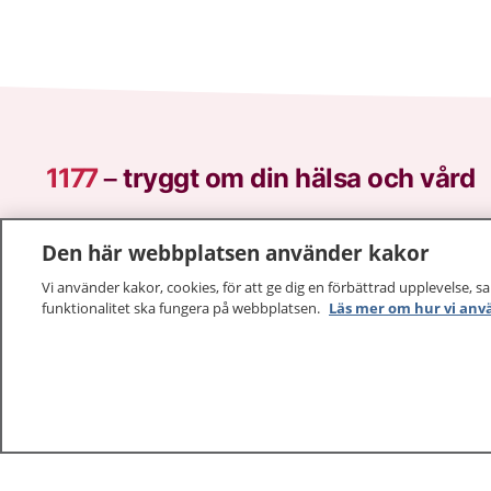
1177
–
tryggt om din hälsa och vård
På 1177.se får du råd om hälsa och information om 
Den här webbplatsen använder kakor
vilka mottagningar du kan kontakta. Logga in för att lä
och göra dina vårdärenden. Ring telefonnummer 1177
Vi använder kakor, cookies, för att ge dig en förbättrad upplevelse, s
sjukvårdsrådgivning dygnet runt.
funktionalitet ska fungera på webbplatsen.
Läs mer om hur vi anv
1177 ger dig råd när du vill må bättre.