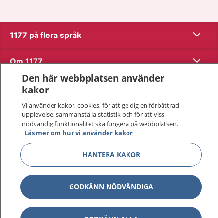
Visa inn
1177 på flera språk
Visa inn
Om 1177
Den här webbplatsen använder
Visa inn
Kontakt
kakor
Vi använder kakor, cookies, för att ge dig en förbättrad
upplevelse, sammanställa statistik och för att viss
Behandling av personuppgifter
nödvändig funktionalitet ska fungera på webbplatsen.
Läs mer om hur vi använder kakor
Hantering av kakor
HANTERA KAKOR
Inställningar för kakor
GODKÄNN NÖDVÄNDIGA
1177 – en tjänst från
Inera.