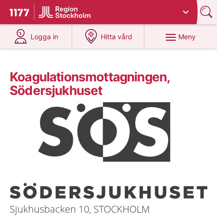
Du har valt region
Stockholms län
.
Till startsidan för 1177
på 1177.se
på 1177.se
Meny
Logga in
Hitta vård
Koagulationsmottagningen,
Södersjukhuset
Sjukhusbacken 10, STOCKHOLM