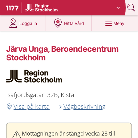
Du har valt region
Stockholms län
.
Till startsidan för 1177
på 1177.se
på 1177.se
Meny
Logga in
Hitta vård
Järva Unga, Beroendecentrum
Stockholm
Isafjordsgatan 32B, Kista
Visa på karta
Vägbeskrivning
Mottagningen är stängd vecka 28 till