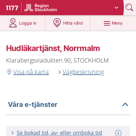
Du har valt region
Stockholms län
.
Till startsidan för 1177
på 1177.se
på 1177.se
Meny
Logga in
Hitta vård
Hudläkartjänst, Norrmalm
Klarabergsviadukten 90, STOCKHOLM
Visa på karta
Vägbeskrivning
Våra e-tjänster
Se bokad tid, av- eller omboka tid