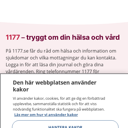
1177
–
tryggt om din hälsa och vård
På 1177.se får du råd om hälsa och information om
sjukdomar och vilka mottagningar du kan kontakta.
Logga in för att läsa din journal och göra dina
vårdärenden. Ring telefonnummer 1177 för
sjukvårdsrådgivning dygnet runt.
Den här webbplatsen använder
1177 ger dig råd när du vill må bättre.
kakor
Vi använder kakor, cookies, för att ge dig en förbättrad
upplevelse, sammanställa statistik och för att viss
nödvändig funktionalitet ska fungera på webbplatsen.
Läs mer om hur vi använder kakor
Visa inn
1177 på flera språk
HANTERA KAKOR