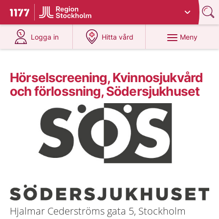
Du har valt region
Stockholms län
.
Till startsidan för 1177
på 1177.se
på 1177.se
Meny
Logga in
Hitta vård
Hörselscreening, Kvinnosjukvård
och förlossning, Södersjukhuset
Hjalmar Cederströms gata 5, Stockholm