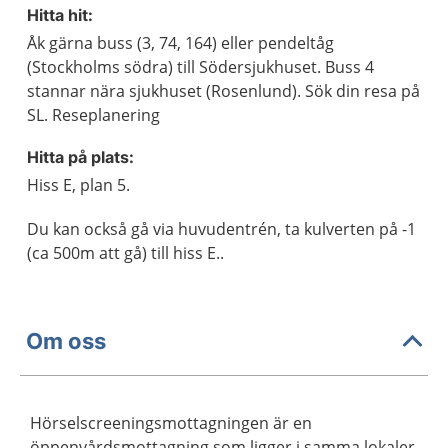
Hitta hit:
Åk gärna buss (3, 74, 164) eller pendeltåg
(Stockholms södra) till Södersjukhuset. Buss 4
stannar nära sjukhuset (Rosenlund). Sök din resa på
SL. Reseplanering
Hitta på plats:
Hiss E, plan 5.
Du kan också gå via huvudentrén, ta kulverten på -1
(ca 500m att gå) till hiss E..
Om oss
Hörselscreeningsmottagningen är en
öppenvårdsmottagning som ligger i samma lokaler