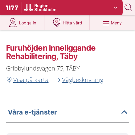
Du har valt region
Stockholms län
.
Till startsidan för 1177
på 1177.se
på 1177.se
Meny
Logga in
Hitta vård
Furuhöjden Inneliggande
Rehabilitering, Täby
Gribbylundsvägen 75, TÄBY
Visa på karta
Vägbeskrivning
Våra e-tjänster