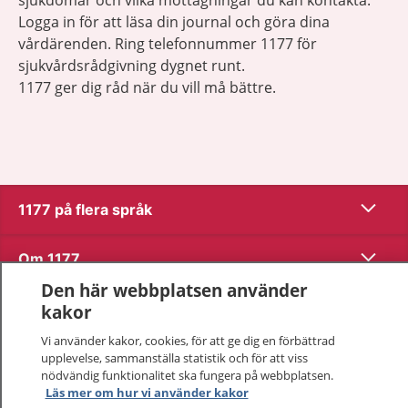
Logga in för att läsa din journal och göra dina
vårdärenden. Ring telefonnummer 1177 för
sjukvårdsrådgivning dygnet runt.
1177 ger dig råd när du vill må bättre.
Visa inn
1177 på flera språk
Visa inn
Om 1177
Den här webbplatsen använder
Visa inn
Kontakt
kakor
Vi använder kakor, cookies, för att ge dig en förbättrad
upplevelse, sammanställa statistik och för att viss
Behandling av personuppgifter
nödvändig funktionalitet ska fungera på webbplatsen.
Läs mer om hur vi använder kakor