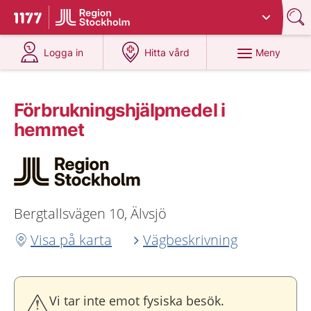
Du har valt region
Stockholms län
.
Till startsidan för 1177
på 1177.se
på 1177.se
Meny
Logga in
Hitta vård
Förbrukningshjälpmedel i
hemmet
Bergtallsvägen 10, Älvsjö
Visa på karta
Vägbeskrivning
Vi tar inte emot fysiska besök.