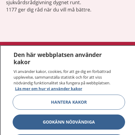
sjukvårdsrådgivning dygnet runt.
1177 ger dig råd när du vill må bättre.
Visa inn
1177 på flera språk
Den här webbplatsen använder
kakor
Visa inn
Om 1177
Vi använder kakor, cookies, för att ge dig en förbättrad
upplevelse, sammanställa statistik och för att viss
Visa inn
Kontakt
nödvändig funktionalitet ska fungera på webbplatsen.
Läs mer om hur vi använder kakor
HANTERA KAKOR
Behandling av personuppgifter
Hantering av kakor
GODKÄNN NÖDVÄNDIGA