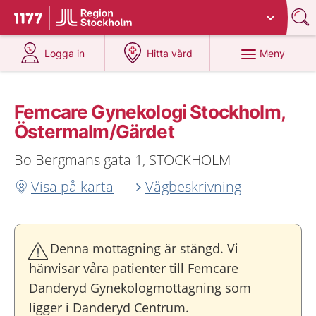
Du har valt region
Stockholms län
.
Till startsidan för 1177
på 1177.se
på 1177.se
Meny
Logga in
Hitta vård
Femcare Gynekologi Stockholm,
Östermalm/Gärdet
Bo Bergmans gata 1, STOCKHOLM
Visa på karta
Vägbeskrivning
Denna mottagning är stängd. Vi
hänvisar våra patienter till Femcare
Danderyd Gynekologmottagning som
ligger i Danderyd Centrum.