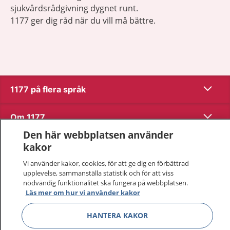
sjukvårdsrådgivning dygnet runt.
1177 ger dig råd när du vill må bättre.
Visa inn
1177 på flera språk
Visa inn
Om 1177
Den här webbplatsen använder
Visa inn
Kontakt
kakor
Vi använder kakor, cookies, för att ge dig en förbättrad
upplevelse, sammanställa statistik och för att viss
Behandling av personuppgifter
nödvändig funktionalitet ska fungera på webbplatsen.
Läs mer om hur vi använder kakor
Hantering av kakor
HANTERA KAKOR