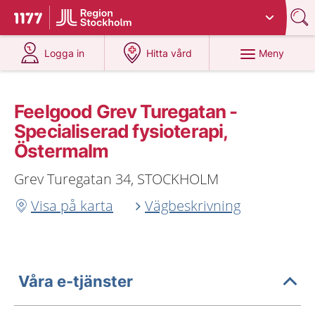
Du har valt region
Stockholms län
.
Till startsidan för 1177
på 1177.se
på 1177.se
Meny
Logga in
Hitta vård
Feelgood Grev Turegatan -
Specialiserad fysioterapi,
Östermalm
Grev Turegatan 34, STOCKHOLM
Visa på karta
Vägbeskrivning
Våra e-tjänster