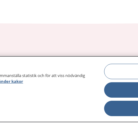
sjukdomar och
Other languages
sa din journal
Lättläst svenska
 för
ammanställa statistik och för att viss nödvändig
änder kakor