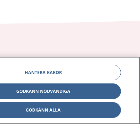
Om 1177
Kontakt
HANTERA KAKOR
E-tjänster
Press
Aktuellt
Digital tillgänglighet
GODKÄNN NÖDVÄNDIGA
GODKÄNN ALLA