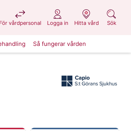
på 1177.se
på 1177.se
på 1177.se
på 1177.se
För vårdpersonal
Logga in
Hitta vård
Sök
ehandling
Så fungerar vården