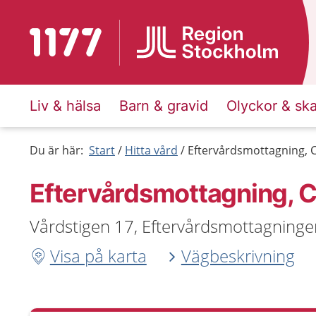
Till startsidan för 1177
Liv & hälsa
Barn & gravid
Olyckor & sk
Du är här:
Start
Hitta vård
Eftervårdsmottagning, C
Eftervårdsmottagning, C
Vårdstigen 17, Eftervårdsmottagninge
Visa på karta
Vägbeskrivning