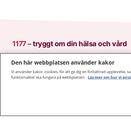
1177
–
tryggt om din hälsa och vård
På 1177.se får du råd om hälsa och information om 
Den här webbplatsen använder kakor
vilka mottagningar du kan kontakta. Logga in för att lä
och göra dina vårdärenden. Ring telefonnummer 1177
Vi använder kakor, cookies, för att ge dig en förbättrad upplevelse, s
funktionalitet ska fungera på webbplatsen.
Läs mer om hur vi anv
sjukvårdsrådgivning dygnet runt.
1177 ger dig råd när du vill må bättre.