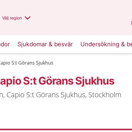
Du har valt region
Välj
en annan
region
Stockholms län
.
ador
Sjukdomar & besvär
Undersökning & b
apio S:t Görans Sjukhus
apio S:t Görans Sjukhus
n, Capio S:t Görans Sjukhus, Stockholm