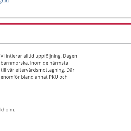
https://capiostgoran.se/mottagningar-och-avdelningar/bb-st-goran/eftervard2/
 Vi intierar alltid uppföljning. Dagen
d barnmorska. Inom de närmsta
till vår eftervårdsmottagning. Där
t genomför bland annat PKU och
ckholm.