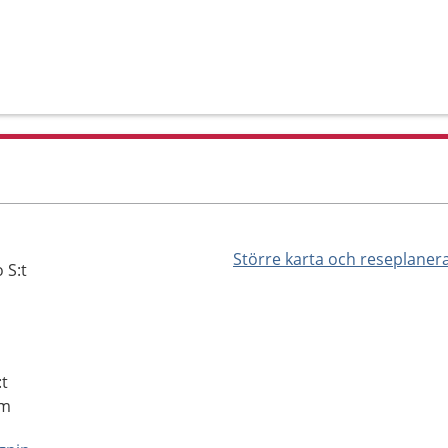
Större karta och reseplaner
 S:t
:t
lm