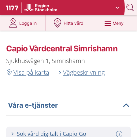
Du har valt region
Stockholms län
.
Till startsidan för 1177
på 1177.se
på 1177.se
Meny
Logga in
Hitta vård
Capio Vårdcentral Simrishamn
Sjukhusvägen 1, Simrishamn
Visa på karta
Vägbeskrivning
Våra e-tjänster
Sök vård digitalt i Capio Go