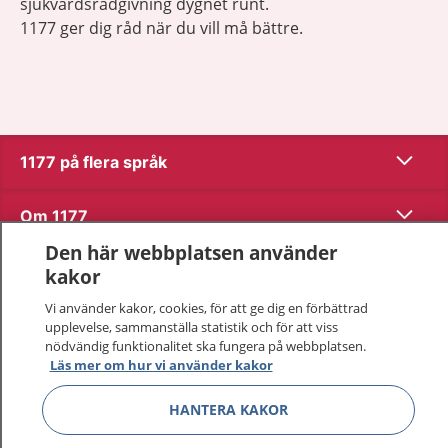
sjukvårdsrådgivning dygnet runt.
1177 ger dig råd när du vill må bättre.
Visa inn
1177 på flera språk
Visa inn
Om 1177
Den här webbplatsen använder
Visa inn
Kontakt
kakor
Vi använder kakor, cookies, för att ge dig en förbättrad
upplevelse, sammanställa statistik och för att viss
Behandling av personuppgifter
nödvändig funktionalitet ska fungera på webbplatsen.
Läs mer om hur vi använder kakor
Hantering av kakor
HANTERA KAKOR