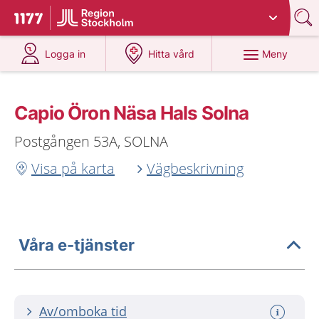
Du har valt region
Stockholms län
.
Till startsidan för 1177
på 1177.se
på 1177.se
Meny
Logga in
Hitta vård
Capio Öron Näsa Hals Solna
Postgången 53A, SOLNA
Visa på karta
Vägbeskrivning
Våra e-tjänster
Av/omboka tid