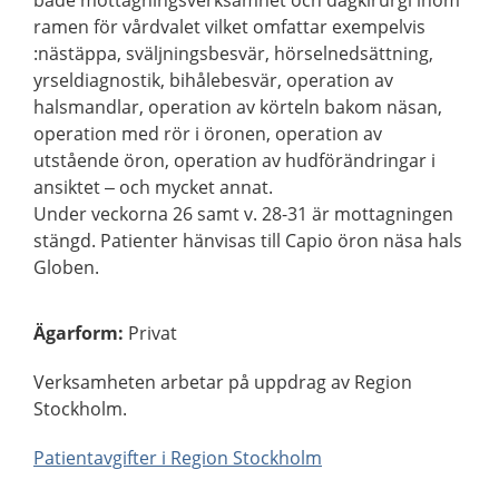
både mottagningsverksamhet och dagkirurgi inom
ramen för vårdvalet vilket omfattar exempelvis
:nästäppa, sväljningsbesvär, hörselnedsättning,
yrseldiagnostik, bihålebesvär, operation av
halsmandlar, operation av körteln bakom näsan,
operation med rör i öronen, operation av
utstående öron, operation av hudförändringar i
ansiktet – och mycket annat.
Under veckorna 26 samt v. 28-31 är mottagningen
stängd. Patienter hänvisas till Capio öron näsa hals
Globen.
Ägarform
:
Privat
Verksamheten arbetar på uppdrag av Region
Stockholm.
Patientavgifter i Region Stockholm