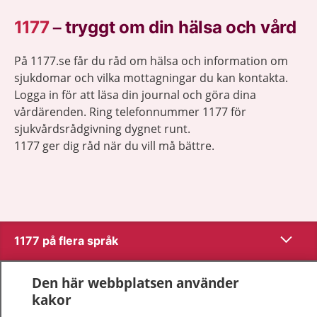
1177
–
tryggt om din hälsa och vård
På 1177.se får du råd om hälsa och information om
sjukdomar och vilka mottagningar du kan kontakta.
Logga in för att läsa din journal och göra dina
vårdärenden. Ring telefonnummer 1177 för
sjukvårdsrådgivning dygnet runt.
1177 ger dig råd när du vill må bättre.
Visa inn
1177 på flera språk
Visa inn
Om 1177
Den här webbplatsen använder
kakor
Visa inn