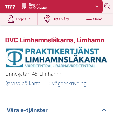
Du har valt region
Stockholms län
.
Till startsidan för 1177
på 1177.se
på 1177.se
Meny
Logga in
Hitta vård
BVC Limhamnsläkarna, Limhamn
Linnégatan 45, Limhamn
Visa på karta
Vägbeskrivning
Våra e-tjänster