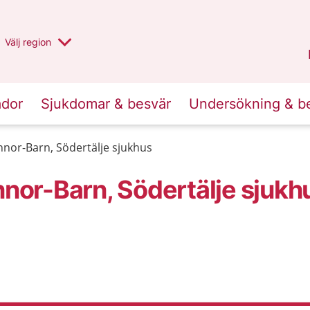
Du har valt region
Välj
en annan
region
Stockholms län
.
ador
Sjukdomar & besvär
Undersökning & b
innor-Barn, Södertälje sjukhus
nnor-Barn, Södertälje sjukh