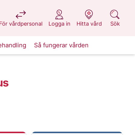
på 1177.se
på 1177.se
på 1177.se
på 1177.se
För vårdpersonal
Logga in
Hitta vård
Sök
ehandling
Så fungerar vården
us