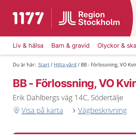
Till startsidan för 1177
Liv & hälsa
Barn & gravid
Olyckor & sk
Du är här:
Start
Hitta vård
BB - Förlossning, VO Kv
BB - Förlossning, VO Kvi
Erik Dahlbergs väg 14C, Södertälje
Visa på karta
Vägbeskrivning