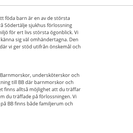
t föda barn är en av de största
 På Södertälje sjukhus förlossning
ljö för ert livs största ögonblick. Vi
a känna sig väl omhändertagna. Den
 där vi ger stöd utifrån önskemål och
. Barnmorskor, undersköterskor och
utning till BB där barnmorskor och
finns alltså möjlighet att du träffar
du träffade på förlossningen. Vi
på BB finns både familjerum och