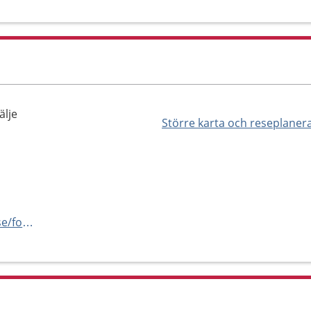
älje
Större karta och reseplaner
http://www.sodertaljesjukhus.se/for-patienter/bb-sodertalje/