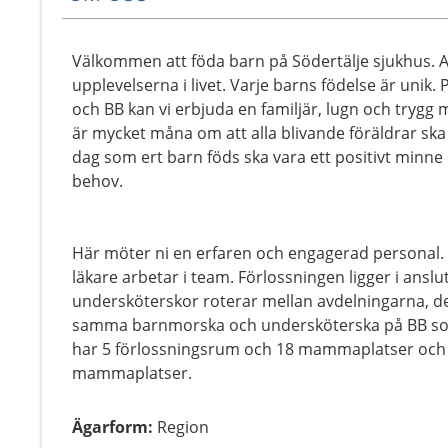
Välkommen att föda barn på Södertälje sjukhus. At
upplevelserna i livet. Varje barns födelse är unik.
och BB kan vi erbjuda en familjär, lugn och trygg mi
är mycket måna om att alla blivande föräldrar sk
dag som ert barn föds ska vara ett positivt minne
behov.
Här möter ni en erfaren och engagerad personal
läkare arbetar i team. Förlossningen ligger i ansl
undersköterskor roterar mellan avdelningarna, det 
samma barnmorska och undersköterska på BB som 
har 5 förlossningsrum och 18 mammaplatser och 
mammaplatser.
Ägarform
:
Region