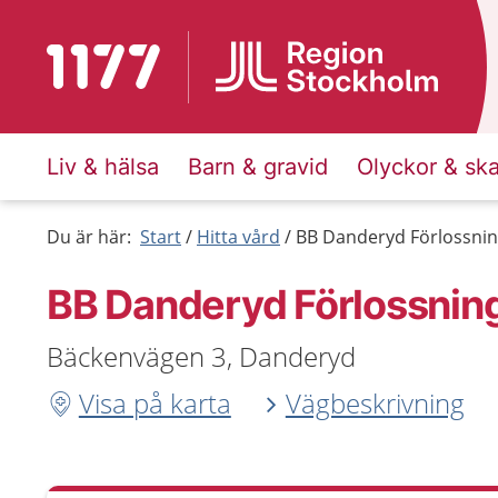
Till startsidan för 1177
Liv & hälsa
Barn & gravid
Olyckor & sk
Du är här:
Start
Hitta vård
BB Danderyd Förlossnin
BB Danderyd Förlossnin
Bäckenvägen 3, Danderyd
Visa på karta
Vägbeskrivning