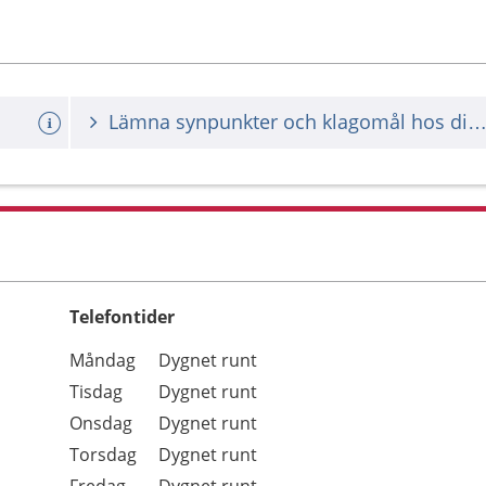
Lämna synpunkter och klagomål hos din vårdgiv
Telefontider
Öppettider
Kommentarer
Måndag
Dygnet runt
Dag
Tisdag
Dygnet runt
Onsdag
Dygnet runt
Torsdag
Dygnet runt