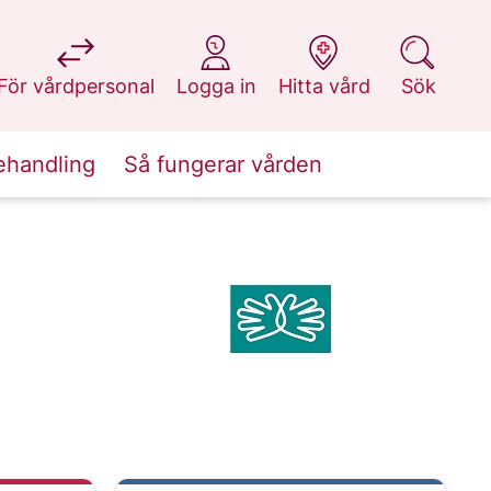
på 1177.se
på 1177.se
på 1177.se
på 1177.se
För vårdpersonal
Logga in
Hitta vård
Sök
ehandling
Så fungerar vården