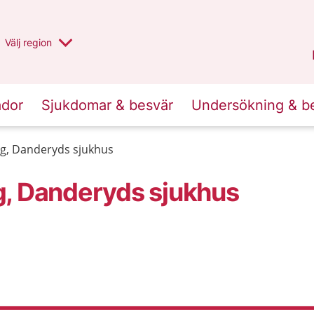
Du har valt region
Välj
en annan
region
Stockholms län
.
ador
Sjukdomar & besvär
Undersökning & b
g, Danderyds sjukhus
g, Danderyds sjukhus