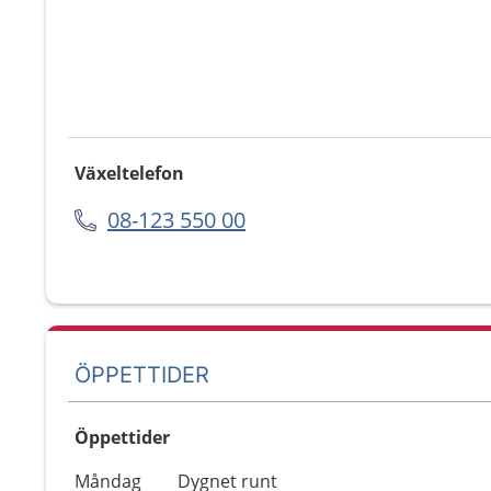
Växeltelefon
08-123 550 00
ÖPPETTIDER
Öppettider
Öppettider
Kommentarer
Måndag
Dygnet runt
Dag