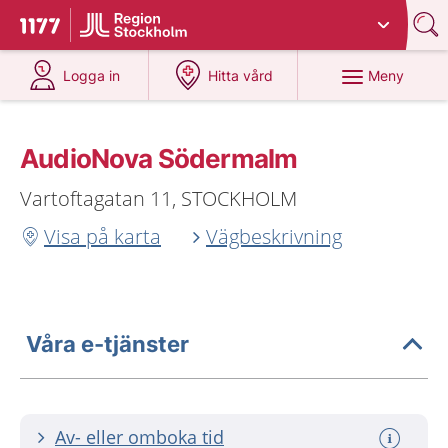
Du har valt region
Stockholms län
.
Till startsidan för 1177
på 1177.se
på 1177.se
Meny
Logga in
Hitta vård
AudioNova Södermalm
Vartoftagatan 11, STOCKHOLM
Visa på karta
Vägbeskrivning
Våra e-tjänster
Av- eller omboka tid