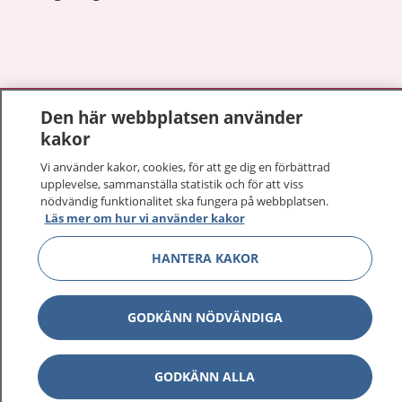
Visa inn
1177 på flera språk
Den här webbplatsen använder
kakor
Visa inn
Om 1177
Vi använder kakor, cookies, för att ge dig en förbättrad
upplevelse, sammanställa statistik och för att viss
nödvändig funktionalitet ska fungera på webbplatsen.
Visa inn
Kontakt
Läs mer om hur vi använder kakor
HANTERA KAKOR
Behandling av personuppgifter
GODKÄNN NÖDVÄNDIGA
Hantering av kakor
Inställningar för kakor
GODKÄNN ALLA