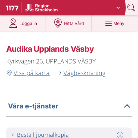
Du har valt region
Stockholms län
.
Till startsidan för 1177
på 1177.se
på 1177.se
Meny
Logga in
Hitta vård
Audika Upplands Väsby
Kyrkvägen 26, UPPLANDS VÄSBY
Visa på karta
Vägbeskrivning
Våra e-tjänster
Beställ journalkopia