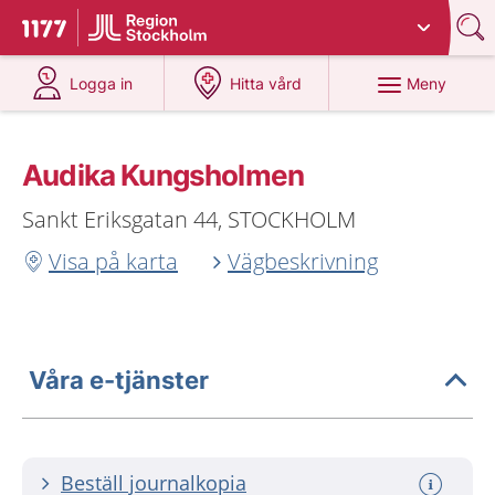
Du har valt region
Stockholms län
.
Till startsidan för 1177
på 1177.se
på 1177.se
Meny
Logga in
Hitta vård
Audika Kungsholmen
Sankt Eriksgatan 44, STOCKHOLM
Visa på karta
Vägbeskrivning
Våra e-tjänster
Beställ journalkopia