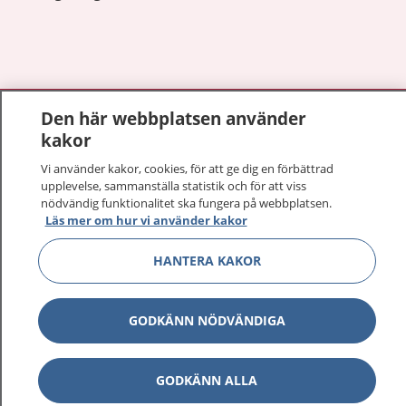
Visa inn
1177 på flera språk
Den här webbplatsen använder
kakor
Visa inn
Om 1177
Vi använder kakor, cookies, för att ge dig en förbättrad
upplevelse, sammanställa statistik och för att viss
nödvändig funktionalitet ska fungera på webbplatsen.
Visa inn
Kontakt
Läs mer om hur vi använder kakor
HANTERA KAKOR
Behandling av personuppgifter
GODKÄNN NÖDVÄNDIGA
Hantering av kakor
Inställningar för kakor
GODKÄNN ALLA