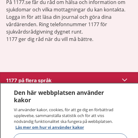
På 1177.se får du råd om hälsa och information om
sjukdomar och vilka mottagningar du kan kontakta.
Logga in för att läsa din journal och göra dina
vårdärenden. Ring telefonnummer 1177 för
sjukvårdsrådgivning dygnet runt.
1177 ger dig råd när du vill må bättre.
Visa inn
1177 på flera språk
Den här webbplatsen använder
Visa inn
Om 1177
kakor
Vi använder kakor, cookies, för att ge dig en förbättrad
Visa inn
Kontakt
upplevelse, sammanställa statistik och för att viss
nödvändig funktionalitet ska fungera på webbplatsen.
Läs mer om hur vi använder kakor
Behandling av personuppgifter