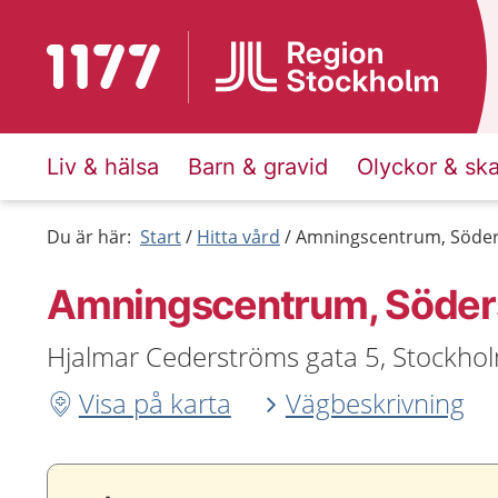
Till startsidan för 1177
Liv & hälsa
Barn & gravid
Olyckor & sk
Du är här:
Start
Hitta vård
Amningscentrum, Söder
Amningscentrum, Söder
Hjalmar Cederströms gata 5, Stockho
Visa på karta
Vägbeskrivning