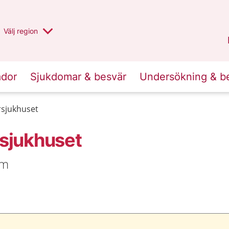
Du har valt region
Välj
en annan
region
Stockholms län
.
ador
Sjukdomar & besvär
Undersökning & b
sjukhuset
sjukhuset
lm