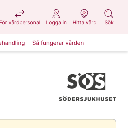
på 1177.se
på 1177.se
på 1177.se
på 1177.se
För vårdpersonal
Logga in
Hitta vård
Sök
ehandling
Så fungerar vården