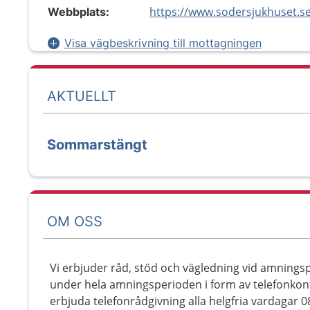
https://www.sodersjukhuset.s
Webbplats:
Visa vägbeskrivning till mottagningen
AKTUELLT
Sommarstängt
OM OSS
Vi erbjuder råd, stöd och vägledning vid amning
under hela amningsperioden i form av telefonkont
erbjuda telefonrådgivning alla helgfria vardagar 08