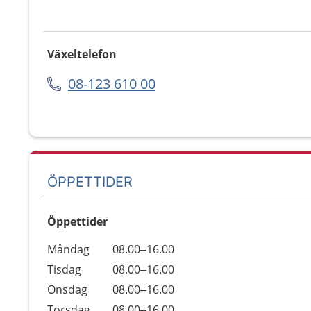
Växeltelefon
08-123 610 00
ÖPPETTIDER
Öppettider
Öppettider
Kommentarer
Måndag
08.00–16.00
Dag
Tisdag
08.00–16.00
Onsdag
08.00–16.00
Torsdag
08.00–16.00