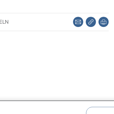
Dela via mejl
Kopiera län
Skr
KELN