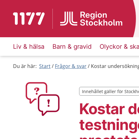
Till startsidan för 1177
Liv & hälsa
Barn & gravid
Olyckor & sk
Du är här:
Start
Frågor & svar
Kostar undersökning
Innehållet gäller för Stock
Innehållet gäller för Stock
Kostar de
testning