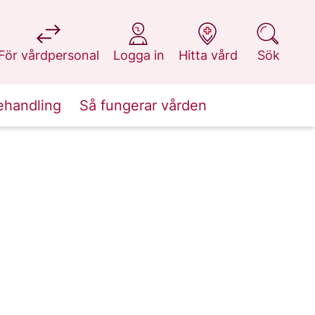
på 1177.se
på 1177.se
på 1177.se
på 1177.se
För vårdpersonal
Logga in
Hitta vård
Sök
ehandling
Så fungerar vården