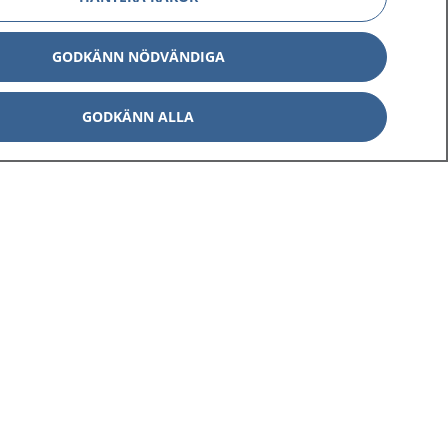
GODKÄNN NÖDVÄNDIGA
GODKÄNN ALLA
Om 1177
Kontakt
E-tjänster
Press
Aktuellt
Digital tillgänglighet