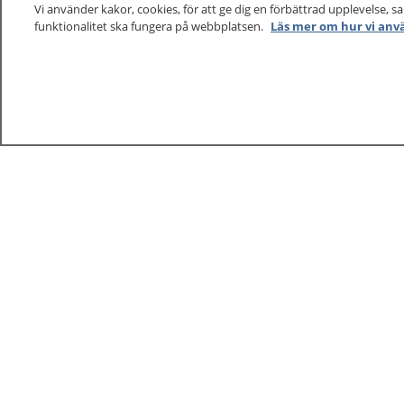
Vi använder kakor, cookies, för att ge dig en förbättrad upplevelse, s
funktionalitet ska fungera på webbplatsen.
Läs mer om hur vi anv
1177
–
tryggt om din hälsa och vård
På 1177.se får du råd om hälsa och information om 
vilka mottagningar du kan kontakta. Logga in för att lä
och göra dina vårdärenden. Ring telefonnummer 1177
sjukvårdsrådgivning dygnet runt.
1177 ger dig råd när du vill må bättre.