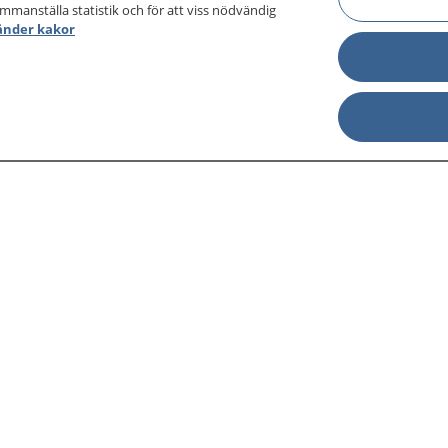
ammanställa statistik och för att viss nödvändig
änder kakor
sjukdomar och
Other languages
sa din journal
Lättläst svenska
 för