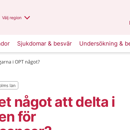
Du har valt region
Välj
en annan
region
Stockholms län
.
ador
Sjukdomar & besvär
Undersökning & b
arna i OPT något?
holms län
holms län
t något att delta i
en för