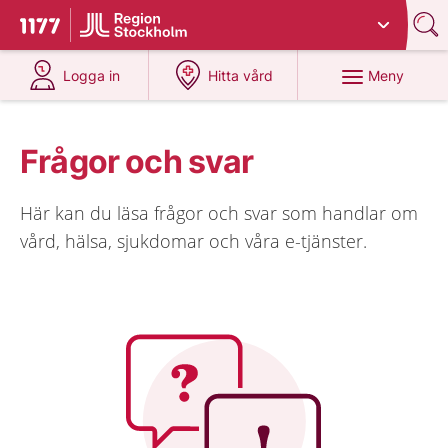
Du har valt region
Stockholms län
.
Till startsidan för 1177
på 1177.se
på 1177.se
Meny
Logga in
Hitta vård
Frågor och svar
Här kan du läsa frågor och svar som handlar om
vård, hälsa, sjukdomar och våra e-tjänster.