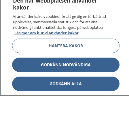
Den här webbplatsen använder
kakor
Vi använder kakor, cookies, för att ge dig en förbättrad
upplevelse, sammanställa statistik och för att viss
nödvändig funktionalitet ska fungera på webbplatsen.
Läs mer om hur vi använder kakor
HANTERA KAKOR
1177
–
tryggt om din hälsa och vård
På 1177.se får du råd om hälsa och information om
GODKÄNN NÖDVÄNDIGA
sjukdomar och vilka mottagningar du kan kontakta.
Logga in för att läsa din journal och göra dina
GODKÄNN ALLA
vårdärenden. Ring telefonnummer 1177 för
sjukvårdsrådgivning dygnet runt.
1177 ger dig råd när du vill må bättre.