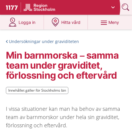
Du har valt region
Stockholms län
.
Till startsidan för 1177
på 1177.se
på 1177.se
Meny
Logga in
Hitta vård
Undersökningar under graviditeten
Min barnmorska – samma
team under graviditet,
förlossning och eftervård
Innehållet gäller för Stockholms län
Innehållet gäller för Stockholms län
I vissa situationer kan man ha behov av samma
team av barnmorskor under hela sin graviditet,
förlossning och eftervård.