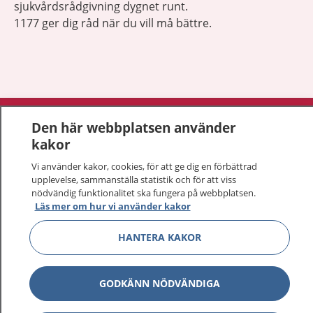
sjukvårdsrådgivning dygnet runt.
1177 ger dig råd när du vill må bättre.
Visa inn
1177 på flera språk
Den här webbplatsen använder
kakor
Visa inn
Om 1177
Vi använder kakor, cookies, för att ge dig en förbättrad
upplevelse, sammanställa statistik och för att viss
Visa inn
Kontakt
nödvändig funktionalitet ska fungera på webbplatsen.
Läs mer om hur vi använder kakor
HANTERA KAKOR
Behandling av personuppgifter
Hantering av kakor
GODKÄNN NÖDVÄNDIGA