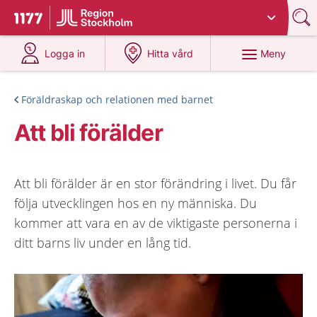
Du har valt region
Stockholms län
.
Till startsidan för 1177
på 1177.se
på 1177.se
Meny
Logga in
Hitta vård
Föräldraskap och relationen med barnet
Att bli förälder
Att bli förälder är en stor förändring i livet. Du får
följa utvecklingen hos en ny människa. Du
kommer att vara en av de viktigaste personerna i
ditt barns liv under en lång tid.