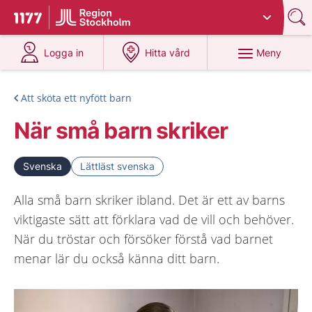
Du har valt region
Stockholms län
.
Till startsidan för 1177
på 1177.se
på 1177.se
Meny
Logga in
Hitta vård
Att sköta ett nyfött barn
När små barn skriker
Svenska
Lättläst svenska
Alla små barn skriker ibland. Det är ett av barns
viktigaste sätt att förklara vad de vill och behöver.
När du tröstar och försöker förstå vad barnet
menar lär du också känna ditt barn.