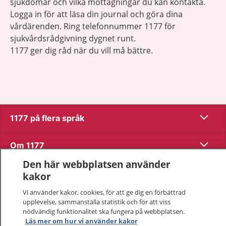
sjukdomar och vilka mottagningar du kan kontakta.
Logga in för att läsa din journal och göra dina
vårdärenden. Ring telefonnummer 1177 för
sjukvårdsrådgivning dygnet runt.
1177 ger dig råd när du vill må bättre.
Visa inn
1177 på flera språk
Visa inn
Om 1177
Den här webbplatsen använder
Visa inn
Kontakt
kakor
Vi använder kakor, cookies, för att ge dig en förbättrad
upplevelse, sammanställa statistik och för att viss
Behandling av personuppgifter
nödvändig funktionalitet ska fungera på webbplatsen.
Läs mer om hur vi använder kakor