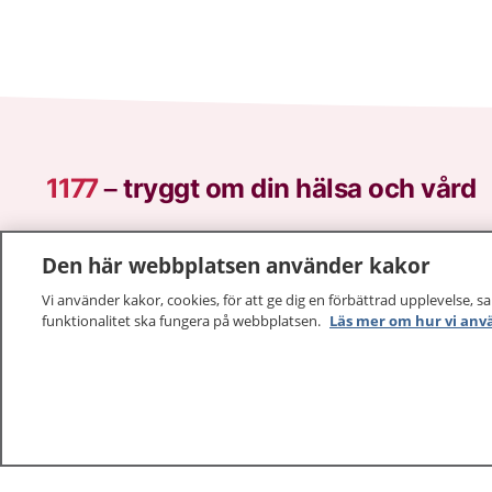
1177
–
tryggt om din hälsa och vård
På 1177.se får du råd om hälsa och information om 
Den här webbplatsen använder kakor
vilka mottagningar du kan kontakta. Logga in för att lä
och göra dina vårdärenden. Ring telefonnummer 1177
Vi använder kakor, cookies, för att ge dig en förbättrad upplevelse, s
sjukvårdsrådgivning dygnet runt.
funktionalitet ska fungera på webbplatsen.
Läs mer om hur vi anv
1177 ger dig råd när du vill må bättre.