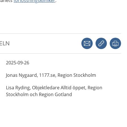
 länets
förlossningskliniker
.
Dela via mejl
Kopiera län
Skr
KELN
2025-09-26
Jonas
Nygaard,
1177.se, Region Stockholm
Lisa
Ryding,
Objektledare Alltid öppet, Region
Stockholm och Region Gotland