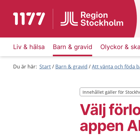
Till startsidan för 1177
Liv & hälsa
Barn & gravid
Olyckor & sk
Du är här:
Start
Barn & gravid
Att vänta och föda b
Innehållet gäller för Stock
Innehållet gäller för Stock
Välj förl
appen Al