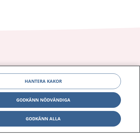
Om 1177
Kontakt
E-tjänster
HANTERA KAKOR
Press
Aktuellt
Digital tillgänglighet
GODKÄNN NÖDVÄNDIGA
GODKÄNN ALLA