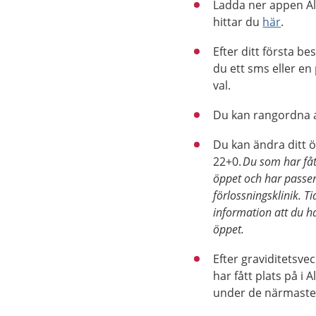
Ladda ner appen Allt
hittar du
här
.
Efter ditt första 
du ett sms eller en
val.
Du kan rangordna al
Du kan ändra ditt ö
22+0.
Du som har fåt
öppet och har passer
förlossningsklinik. T
information att du ha
öppet.
Efter graviditetsve
har fått plats på i 
under de närmaste d