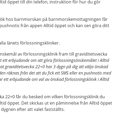
id öppet till din telefon, instruktion för hur du gör
besök hos barnmorskan på barnmorskemottagningen får
 pushnotis från appen Alltid öppet och kan sen göra ditt
la länets förlossningskliniker.
nskemål av förlossningsklinik fram till graviditetsvecka
t ett erbjudande om att göra förlossningsönskemålet i Alltid
at graviditetsvecka 22+0 har 3 dygn på dig att välja önskad
iden räknas från det att du fick ett SMS eller en pushnotis med
r ett erbjudande om val av önskad förlossningsklinik i Alltid
cka 22+0 får du besked om vilken förlossningsklinik du
Alltid öppet. Det skickas ut en påminnelse från Alltid öppet
ygnen efter att valet fastställts.