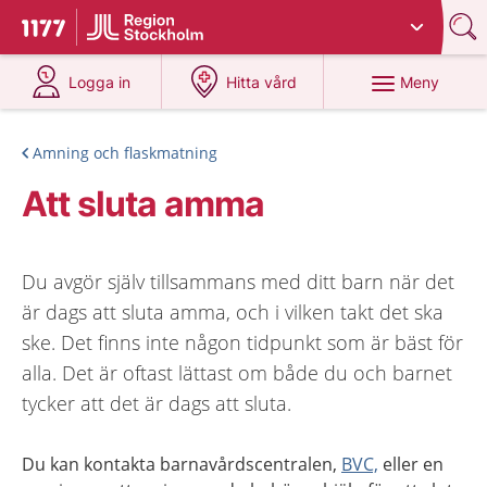
Du har valt region
Stockholms län
.
Till startsidan för 1177
på 1177.se
på 1177.se
Meny
Logga in
Hitta vård
Amning och flaskmatning
Att sluta amma
Du avgör själv tillsammans med ditt barn när det
är dags att sluta amma, och i vilken takt det ska
ske. Det finns inte någon tidpunkt som är bäst för
alla. Det är oftast lättast om både du och barnet
tycker att det är dags att sluta.
Du kan kontakta barnavårdscentralen,
BVC,
eller en