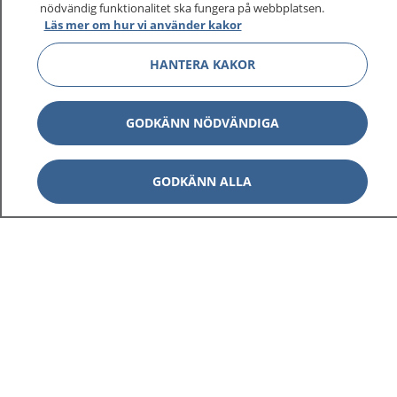
nödvändig funktionalitet ska fungera på webbplatsen.
Läs mer om hur vi använder kakor
Visa inn
1177 på flera språk
HANTERA KAKOR
Visa inn
Om 1177
GODKÄNN NÖDVÄNDIGA
Visa inn
Kontakt
GODKÄNN ALLA
Behandling av personuppgifter
Hantering av kakor
Inställningar för kakor
1177 – en tjänst från
Inera.