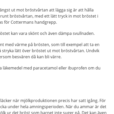
längst ut mot bröstvårtan att lägga sig är att hålla
 runt bröstvårtan, med ett lätt tryck in mot bröstet i
las för Cottermans handgrepp.
bröstet kan vara skönt och även dämpa svullnaden.
nt med värme på brösten, som till exempel att ta en
stryka lätt över bröstet ut mot bröstvårtan. Undvik
ersom besvären då kan bli värre.
ia läkemedel med paracetamol eller ibuprofen om du
n läcker när mjölkproduktionen precis har satt igång. För
t läcka under hela amningsperioden. När du ammar är det
jölk ur det bröst som barnet inte suger på. Det kan även