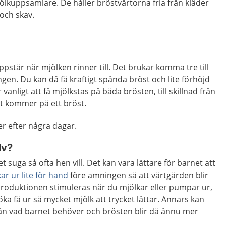
lkuppsamlare. De håller bröstvårtorna fria från kläder
 och skav.
ppstår när mjölken rinner till. Det brukar komma tre till
ngen. Du kan då få kraftigt spända bröst och lite förhöjd
anligt att få mjölkstas på båda brösten, till skillnad från
t kommer på ett bröst.
r efter några dagar.
lv?
t suga så ofta hen vill. Det kan vara lättare för barnet att
ar ur lite för hand
före amningen så att vårtgården blir
roduktionen stimuleras när du mjölkar eller pumpar ur,
öka få ur så mycket mjölk att trycket lättar. Annars kan
n vad barnet behöver och brösten blir då ännu mer