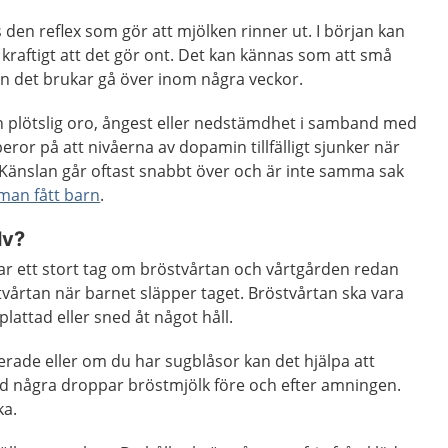
 den reflex som gör att mjölken rinner ut. I början kan
 kraftigt att det gör ont. Det kan kännas som att små
men det brukar gå över inom några veckor.
n plötslig oro, ångest eller nedstämdhet i samband med
eror på att nivåerna av dopamin tillfälligt sjunker när
Känslan går oftast snabbt över och är inte samma sak
man fått barn
.
lv?
 har ett stort tag om bröstvårtan och vårtgården redan
stvårtan när barnet släpper taget. Bröstvårtan ska vara
plattad eller sned åt något håll.
erade eller om du har sugblåsor kan det hjälpa att
 några droppar bröstmjölk före och efter amningen.
ka.