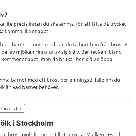
lv?
 lite precis innan du ska amma, för att lätta på trycket
ska komma lika snabbt.
 än barnet hinner med kan du ta bort hen från bröstet
del av mjölken rinna ut av sig själv. Barnet kan ibland
en kommer snabbt, men då brukar hen själv släppa
mma barnet med ett bröst per amningstillfälle om du
lk än vad barnet behöver.
illägget från region Stockholms län
ockholms län
egion Stockholms län
ölk i Stockholm
n bröstmjölk kommer till stor nytta. Mjölken ges till