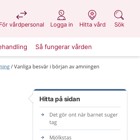
på 1177.se
på 1177.se
på 1177.se
på 1177.se
För vårdpersonal
Logga in
Hitta vård
Sök
ehandling
Så fungerar vården
ning
Vanliga besvär i början av amningen
Hitta på sidan
Det gör ont när barnet suger
tag
Mjölkstas