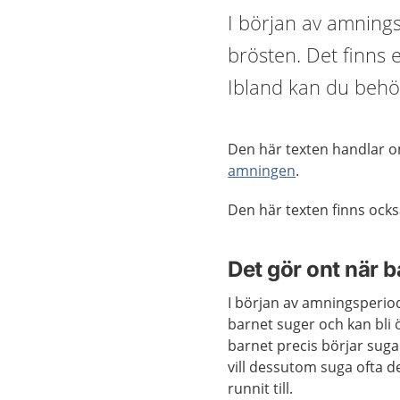
I början av amnings
brösten. Det finns 
Ibland kan du behöv
Den här texten handlar om
amningen
.
Den här texten finns ock
Det gör ont när b
I början av amningsperiod
barnet suger och kan bli
barnet precis börjar suga
vill dessutom suga ofta d
runnit till.