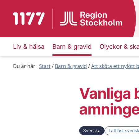
Till startsidan för 1177
Liv & hälsa
Barn & gravid
Olyckor & sk
Du är här:
Start
Barn & gravid
Att sköta ett nyfött 
Vanliga 
amning
Svenska
Lättläst svens