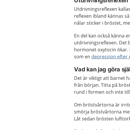
Utdrivningsreflexen
Utdrivningsreflexen kallas
reflexen ibland kännas så
nålar sticker i bröstet, 
En del kan också känna e
utdrivningsreflexen. Det b
hormonet oxytocin ökar. 
som en
depression efter 
Vad kan jag göra sjä
Det är viktigt att barnet
från början. Titta på brö
rund i formen och inte till
Om bröstvårtorna är irrit
smörja bröstvårtorna med
Låt sedan brösten lufttor