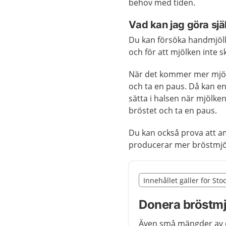
behov med tiden.
Vad kan jag göra sjä
Du kan försöka handmjölka
och för att mjölken inte 
När det kommer mer mjölk
och ta en paus. Då kan en 
sätta i halsen när mjölk
bröstet och ta en paus.
Du kan också prova att a
producerar mer bröstmjö
Slut på det regionala t
Innehållet gäller för St
Nedan innehåll gäller r
Donera bröstmj
Även små mängder av di