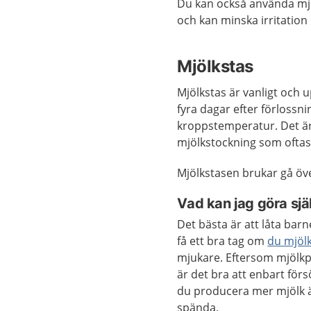
Du kan också använda mjö
och kan minska irritation
Mjölkstas
Mjölkstas är vanligt och u
fyra dagar efter förlossni
kroppstemperatur. Det är v
mjölkstockning som oftas
Mjölkstasen brukar gå öve
Vad kan jag göra sjä
Det bästa är att låta barne
få ett bra tag om
du mjölk
mjukare. Eftersom mjölkp
är det bra att enbart förs
du producera mer mjölk ä
spända.