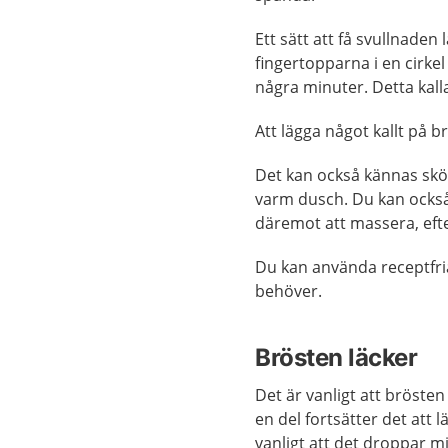
Ett sätt att få svullnaden 
fingertopparna i en cirkel
några minuter. Detta kal
Att lägga något kallt på 
Det kan också kännas skö
varm dusch. Du kan också 
däremot att massera, eft
Du kan använda receptfr
behöver.
Brösten läcker
Det är vanligt att bröste
en del fortsätter det at
vanligt att det droppar m