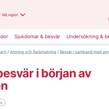
Du har valt region
Välj
en annan
region
Stockholms län
.
ador
Sjukdomar & besvär
Undersökning & b
barn
Amning och flaskmatning
Besvär i samband med am
besvär i början av
en
ka