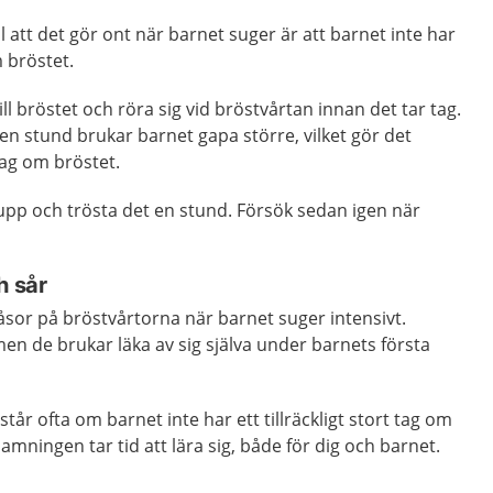
l att det gör ont när barnet suger är att barnet inte har
m bröstet.
ill bröstet och röra sig vid bröstvårtan innan det tar tag.
r en stund brukar barnet gapa större, vilket gör det
 tag om bröstet.
 upp och trösta det en stund. Försök sedan igen när
h sår
låsor på bröstvårtorna när barnet suger intensivt.
en de brukar läka av sig själva under barnets första
år ofta om barnet inte har ett tillräckligt stort tag om
t amningen tar tid att lära sig, både för dig och barnet.