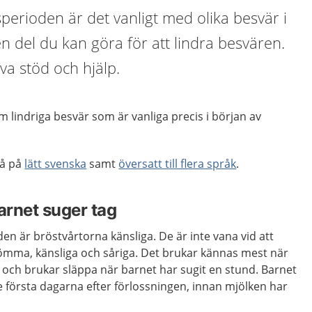
perioden är det vanligt med olika besvär i
en del du kan göra för att lindra besvären.
a stöd och hjälp.
 lindriga besvär som är vanliga precis i början av
så på
lätt svenska
samt
översatt till flera språk
.
arnet suger tag
en är bröstvårtorna känsliga. De är inte vana vid att
 ömma, känsliga och såriga. Det brukar kännas mest när
 och brukar släppa när barnet har sugit en stund. Barnet
e första dagarna efter förlossningen, innan mjölken har