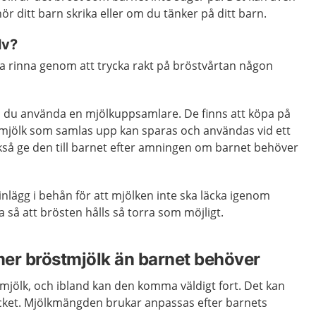
ör ditt barn skrika eller om du tänker på ditt barn.
lv?
ta rinna genom att trycka rakt på bröstvårtan någon
 du använda en mjölkuppsamlare. De finns att köpa på
mjölk som samlas upp kan sparas och användas vid ett
också ge den till barnet efter amningen om barnet behöver
lägg i behån för att mjölken inte ska läcka igenom
a så att brösten hålls så torra som möjligt.
er bröstmjölk än barnet behöver
 mjölk, och ibland kan den komma väldigt fort. Det kan
cket. Mjölkmängden brukar anpassas efter barnets