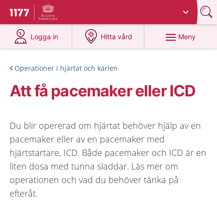
Du har valt region
Sörmland
.
Till startsidan för 1177
på 1177.se
på 1177.se
Meny
Logga in
Hitta vård
Operationer i hjärtat och kärlen
Att få pacemaker eller ICD
Du blir opererad om hjärtat behöver hjälp av en
pacemaker eller av en pacemaker med
hjärtstartare, ICD. Både pacemaker och ICD är en
liten dosa med tunna sladdar. Läs mer om
operationen och vad du behöver tänka på
efteråt.