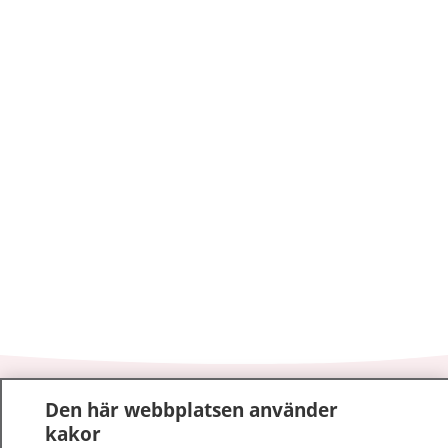
1177
–
tryggt om din hälsa och vård
Den här webbplatsen använder
kakor