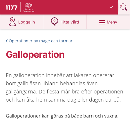
Du har valt region
Sörmland
.
Till startsidan för 1177
på 1177.se
på 1177.se
Meny
Logga in
Hitta vård
Operationer av mage och tarmar
Galloperation
En galloperation innebär att läkaren opererar
bort gallblåsan. Ibland behandlas även
gallgångarna. De flesta mår bra efter operationen
och kan åka hem samma dag eller dagen därpå.
Galloperationer kan göras på både barn och vuxna.