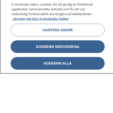
På 1177.se får du råd om hälsa och information om
Vi använder kakor, cookies, för att ge dig en förbättrad
sjukdomar och vilka mottagningar du kan kontakta.
upplevelse, sammanställa statistik och för att viss
Logga in för att läsa din journal och göra dina
nödvändig funktionalitet ska fungera på webbplatsen.
Läs mer om hur vi använder kakor
vårdärenden. Ring telefonnummer 1177 för
sjukvårdsrådgivning dygnet runt.
HANTERA KAKOR
1177 ger dig råd när du vill må bättre.
GODKÄNN NÖDVÄNDIGA
GODKÄNN ALLA
Visa inn
1177 på flera språk
Visa inn
Om 1177
Visa inn
Kontakt
Behandling av personuppgifter